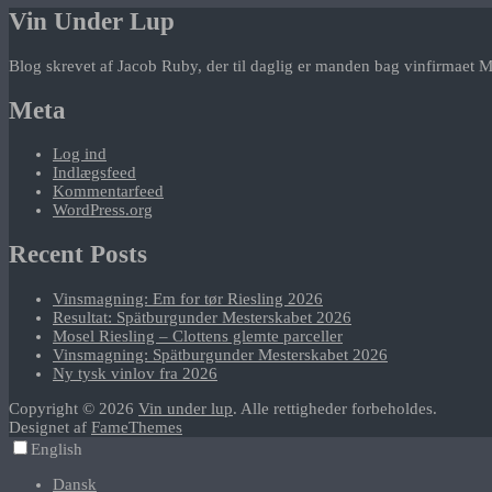
Vin Under Lup
Blog skrevet af Jacob Ruby, der til daglig er manden bag vinfirmaet M
Meta
Log ind
Indlægsfeed
Kommentarfeed
WordPress.org
Recent Posts
Vinsmagning: Em for tør Riesling 2026
Resultat: Spätburgunder Mesterskabet 2026
Mosel Riesling – Clottens glemte parceller
Vinsmagning: Spätburgunder Mesterskabet 2026
Ny tysk vinlov fra 2026
Copyright © 2026
Vin under lup
. Alle rettigheder forbeholdes.
Designet af
FameThemes
English
Dansk