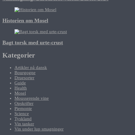
Historien om Mosel
Bagt torsk med urte-crust
Kategorier
Artikler på dansk
Bourgogne
Druesorter
Guide
Health
Mosel
Mousserende vine
Opskrifter
Piemonte
Science
Tyskland
Vin tanker
Vin under lup smagninger