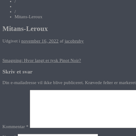
/
/
Mitans-Leroux
Mitans-Leroux
Udgivet i
november 16, 2022
af
jacobruby
Indlægsnavigation
Smagning: Hvor langt er tysk Pinot Noir?
Skriv et svar
Din e-mailadresse vil ikke blive publiceret.
Krævede felter er marker
Kommentar
*