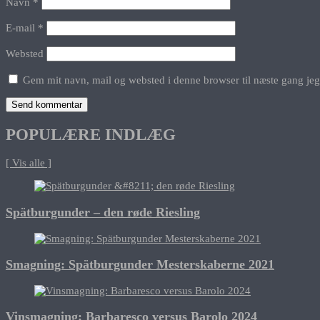
Navn
*
E-mail
*
Websted
Gem mit navn, mail og websted i denne browser til næste gang je
POPULÆRE INDLÆG
[ Vis alle ]
Spätburgunder – den røde Riesling
Smagning: Spätburgunder Mesterskaberne 2021
Vinsmagning: Barbaresco versus Barolo 2024