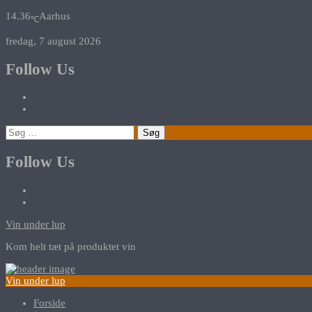
14.36
Aarhus
℃
fredag, 7 august 2026
Follow Us
Søg
efter:
Follow Us
Vin under lup
Kom helt tæt på produktet vin
Vin under lup
Forside