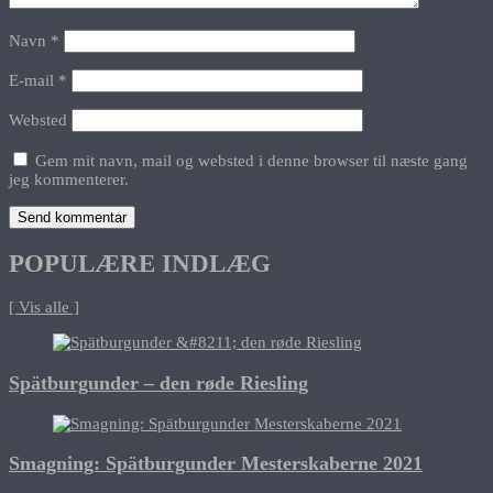
Navn
*
E-mail
*
Websted
Gem mit navn, mail og websted i denne browser til næste gang
jeg kommenterer.
POPULÆRE INDLÆG
[ Vis alle ]
Spätburgunder – den røde Riesling
Smagning: Spätburgunder Mesterskaberne 2021