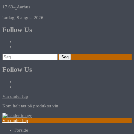
17.69
Aarhus
℃
lørdag, 8 august 2026
Follow Us
Søg
efter:
Follow Us
Vin under lup
Kom helt tæt på produktet vin
Vin under lup
Forside