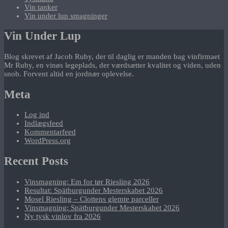
Vin tanker
Vin under lup smagninger
Vin Under Lup
Blog skrevet af Jacob Ruby, der til daglig er manden bag vinfirmaet
Mr Ruby, en vinøs legeplads, der værdsætter kvalitet og viden, uden
snob. Forvent altid en jordnær oplevelse.
Meta
Log ind
Indlægsfeed
Kommentarfeed
WordPress.org
Recent Posts
Vinsmagning: Em for tør Riesling 2026
Resultat: Spätburgunder Mesterskabet 2026
Mosel Riesling – Clottens glemte parceller
Vinsmagning: Spätburgunder Mesterskabet 2026
Ny tysk vinlov fra 2026