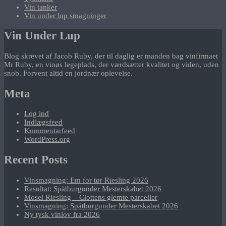
Vin tanker
Vin under lup smagninger
Vin Under Lup
Blog skrevet af Jacob Ruby, der til daglig er manden bag vinfirmaet
Mr Ruby, en vinøs legeplads, der værdsætter kvalitet og viden, uden
snob. Forvent altid en jordnær oplevelse.
Meta
Log ind
Indlægsfeed
Kommentarfeed
WordPress.org
Recent Posts
Vinsmagning: Em for tør Riesling 2026
Resultat: Spätburgunder Mesterskabet 2026
Mosel Riesling – Clottens glemte parceller
Vinsmagning: Spätburgunder Mesterskabet 2026
Ny tysk vinlov fra 2026