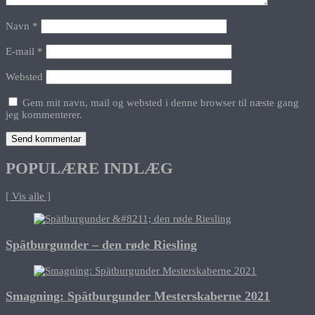
Navn
*
E-mail
*
Websted
Gem mit navn, mail og websted i denne browser til næste gang
jeg kommenterer.
POPULÆRE INDLÆG
[ Vis alle ]
Spätburgunder – den røde Riesling
Smagning: Spätburgunder Mesterskaberne 2021