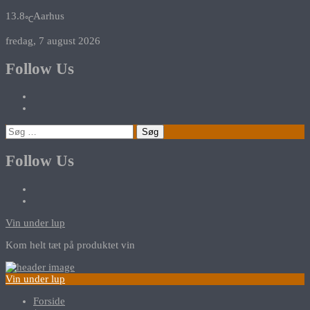
13.8
Aarhus
℃
fredag, 7 august 2026
Follow Us
Søg
efter:
Follow Us
Vin under lup
Kom helt tæt på produktet vin
Vin under lup
Forside