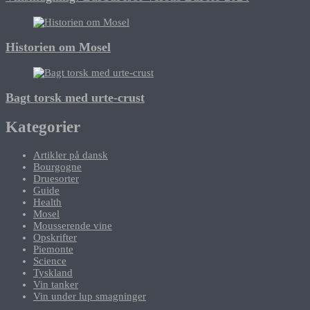
Historien om Mosel
Bagt torsk med urte-crust
Kategorier
Artikler på dansk
Bourgogne
Druesorter
Guide
Health
Mosel
Mousserende vine
Opskrifter
Piemonte
Science
Tyskland
Vin tanker
Vin under lup smagninger