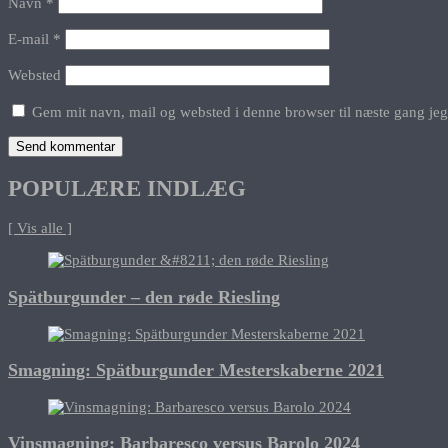
Navn
*
E-mail
*
Websted
Gem mit navn, mail og websted i denne browser til næste gang je
POPULÆRE INDLÆG
[ Vis alle ]
Spätburgunder – den røde Riesling
Smagning: Spätburgunder Mesterskaberne 2021
Vinsmagning: Barbaresco versus Barolo 2024