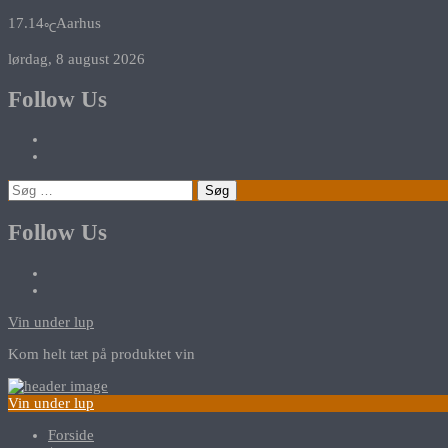
17.14
Aarhus
℃
lørdag, 8 august 2026
Follow Us
Søg
efter:
Follow Us
Vin under lup
Kom helt tæt på produktet vin
Vin under lup
Forside