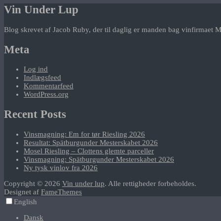
Vin Under Lup
Blog skrevet af Jacob Ruby, der til daglig er manden bag vinfirmaet M
Meta
Log ind
Indlægsfeed
Kommentarfeed
WordPress.org
Recent Posts
Vinsmagning: Em for tør Riesling 2026
Resultat: Spätburgunder Mesterskabet 2026
Mosel Riesling – Clottens glemte parceller
Vinsmagning: Spätburgunder Mesterskabet 2026
Ny tysk vinlov fra 2026
Copyright © 2026
Vin under lup
. Alle rettigheder forbeholdes.
Designet af
FameThemes
English
Dansk