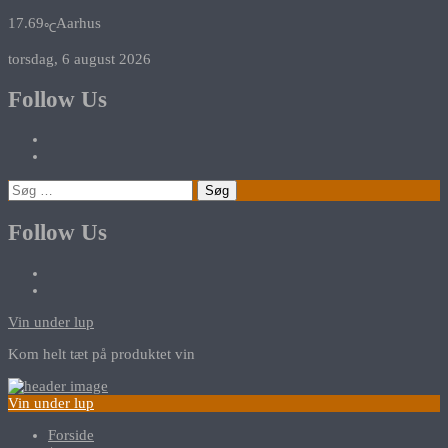
17.69
Aarhus
℃
torsdag, 6 august 2026
Follow Us
Søg
efter:
Follow Us
Vin under lup
Kom helt tæt på produktet vin
Vin under lup
Forside