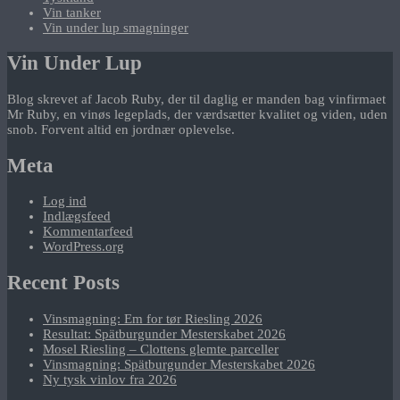
Vin tanker
Vin under lup smagninger
Vin Under Lup
Blog skrevet af Jacob Ruby, der til daglig er manden bag vinfirmaet
Mr Ruby, en vinøs legeplads, der værdsætter kvalitet og viden, uden
snob. Forvent altid en jordnær oplevelse.
Meta
Log ind
Indlægsfeed
Kommentarfeed
WordPress.org
Recent Posts
Vinsmagning: Em for tør Riesling 2026
Resultat: Spätburgunder Mesterskabet 2026
Mosel Riesling – Clottens glemte parceller
Vinsmagning: Spätburgunder Mesterskabet 2026
Ny tysk vinlov fra 2026