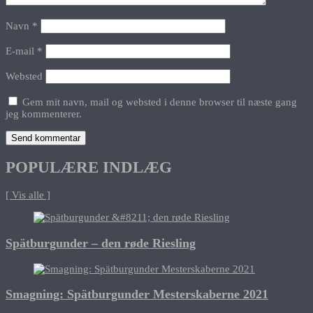
Navn
*
E-mail
*
Websted
Gem mit navn, mail og websted i denne browser til næste gang
jeg kommenterer.
POPULÆRE INDLÆG
[ Vis alle ]
Spätburgunder – den røde Riesling
Smagning: Spätburgunder Mesterskaberne 2021