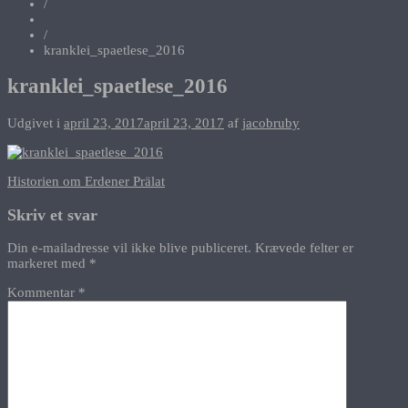
/
/
kranklei_spaetlese_2016
kranklei_spaetlese_2016
Udgivet i
april 23, 2017
april 23, 2017
af
jacobruby
Indlægsnavigation
Historien om Erdener Prälat
Skriv et svar
Din e-mailadresse vil ikke blive publiceret.
Krævede felter er
markeret med
*
Kommentar
*