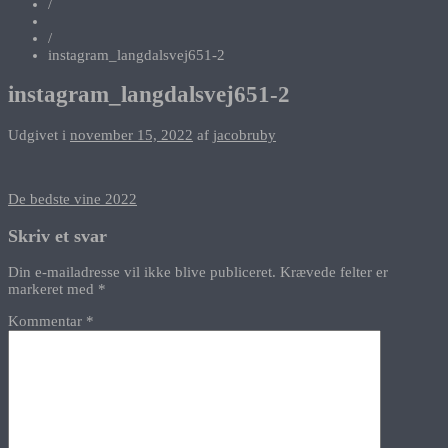
/
/
instagram_langdalsvej651-2
instagram_langdalsvej651-2
Udgivet i
november 15, 2022
af
jacobruby
Indlægsnavigation
De bedste vine 2022
Skriv et svar
Din e-mailadresse vil ikke blive publiceret.
Krævede felter er
markeret med
*
Kommentar
*