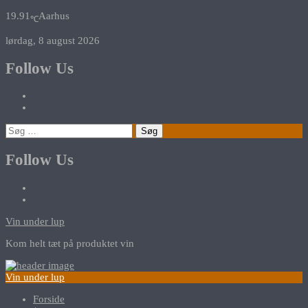
19.91
Aarhus
℃
lørdag, 8 august 2026
Follow Us
Søg
efter:
Follow Us
Vin under lup
Kom helt tæt på produktet vin
Vin under lup
Forside