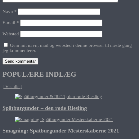
Navn
*
E-mail
*
Websted
Gem mit navn, mail og websted i denne browser til næste gang
jeg kommenterer.
POPULÆRE INDLÆG
[ Vis alle ]
Spätburgunder – den røde Riesling
Smagning: Spätburgunder Mesterskaberne 2021