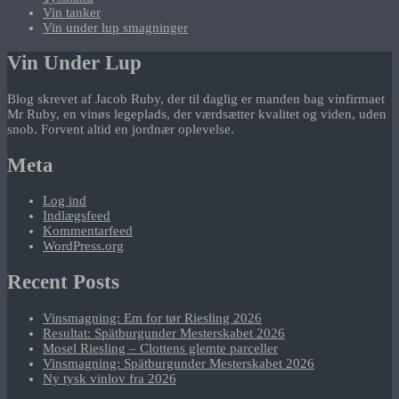
Vin tanker
Vin under lup smagninger
Vin Under Lup
Blog skrevet af Jacob Ruby, der til daglig er manden bag vinfirmaet
Mr Ruby, en vinøs legeplads, der værdsætter kvalitet og viden, uden
snob. Forvent altid en jordnær oplevelse.
Meta
Log ind
Indlægsfeed
Kommentarfeed
WordPress.org
Recent Posts
Vinsmagning: Em for tør Riesling 2026
Resultat: Spätburgunder Mesterskabet 2026
Mosel Riesling – Clottens glemte parceller
Vinsmagning: Spätburgunder Mesterskabet 2026
Ny tysk vinlov fra 2026