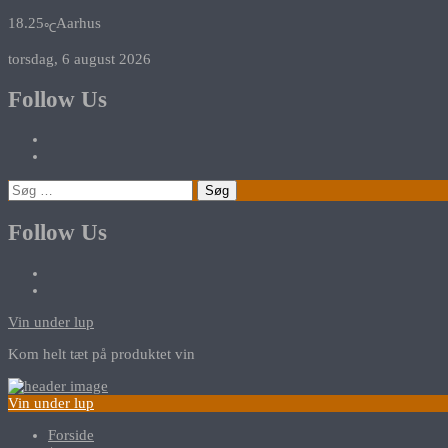
18.25
Aarhus
℃
torsdag, 6 august 2026
Follow Us
Søg
efter:
Follow Us
Vin under lup
Kom helt tæt på produktet vin
Vin under lup
Forside