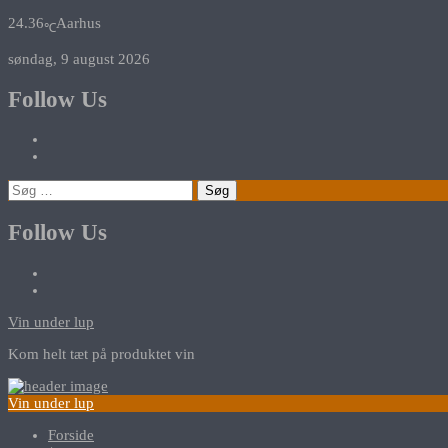
24.36
Aarhus
℃
søndag, 9 august 2026
Follow Us
Søg
efter:
Follow Us
Vin under lup
Kom helt tæt på produktet vin
Vin under lup
Forside