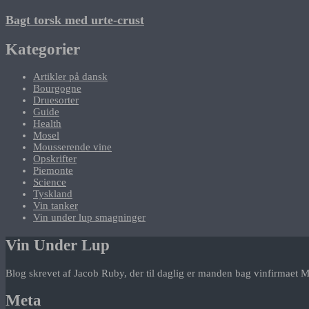
Bagt torsk med urte-crust
Kategorier
Artikler på dansk
Bourgogne
Druesorter
Guide
Health
Mosel
Mousserende vine
Opskrifter
Piemonte
Science
Tyskland
Vin tanker
Vin under lup smagninger
Vin Under Lup
Blog skrevet af Jacob Ruby, der til daglig er manden bag vinfirmaet M
Meta