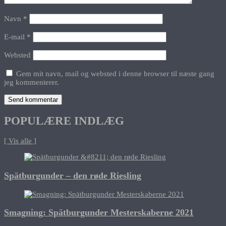
Navn
*
E-mail
*
Websted
Gem mit navn, mail og websted i denne browser til næste gang
jeg kommenterer.
POPULÆRE INDLÆG
[ Vis alle ]
Spätburgunder – den røde Riesling
Smagning: Spätburgunder Mesterskaberne 2021