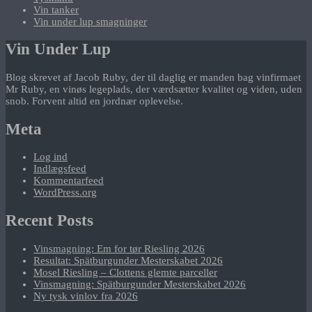
Vin tanker
Vin under lup smagninger
Vin Under Lup
Blog skrevet af Jacob Ruby, der til daglig er manden bag vinfirmaet
Mr Ruby, en vinøs legeplads, der værdsætter kvalitet og viden, uden
snob. Forvent altid en jordnær oplevelse.
Meta
Log ind
Indlægsfeed
Kommentarfeed
WordPress.org
Recent Posts
Vinsmagning: Em for tør Riesling 2026
Resultat: Spätburgunder Mesterskabet 2026
Mosel Riesling – Clottens glemte parceller
Vinsmagning: Spätburgunder Mesterskabet 2026
Ny tysk vinlov fra 2026