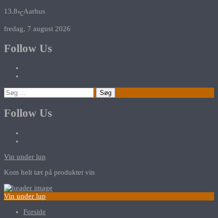
13.8
Aarhus
℃
fredag, 7 august 2026
Follow Us
Søg
efter:
Follow Us
Vin under lup
Kom helt tæt på produktet vin
Vin under lup
Forside