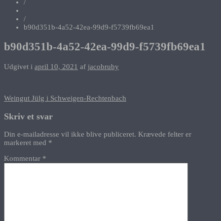
/
/
b90d351b-4a52-42ea-99d9-f5739fb69ea1
b90d351b-4a52-42ea-99d9-f5739fb69ea1
Udgivet i
april 10, 2021
af
jacobruby
Indlægsnavigation
Weingut Jülg i Schweigen-Rechtenbach
Skriv et svar
Din e-mailadresse vil ikke blive publiceret.
Krævede felter er
markeret med
*
Kommentar
*