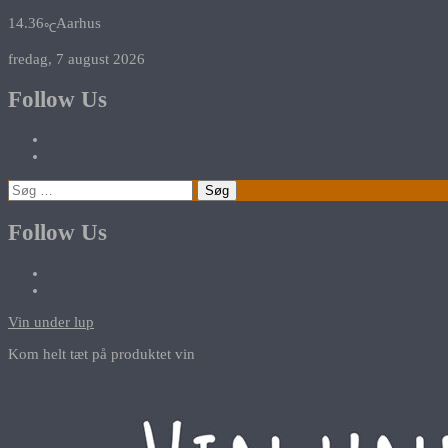
14.36
Aarhus
℃
fredag, 7 august 2026
Follow Us
Søg
efter:
Follow Us
Vin under lup
Kom helt tæt på produktet vin