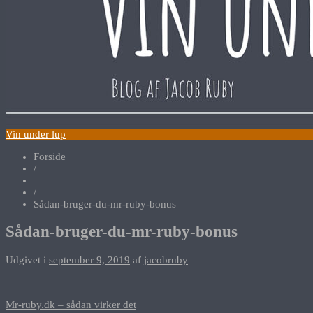
Vin under lup
Forside
/
/
Sådan-bruger-du-mr-ruby-bonus
Sådan-bruger-du-mr-ruby-bonus
Udgivet i
september 9, 2019
af
jacobruby
Indlægsnavigation
Mr-ruby.dk – sådan virker det