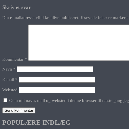
Skriv et svar
Din e-mailadresse vil ikke blive publiceret.
Krævede felter er marker
Kommentar
*
Navn
*
E-mail
*
Websted
Gem mit navn, mail og websted i denne browser til næste gang je
POPULÆRE INDLÆG