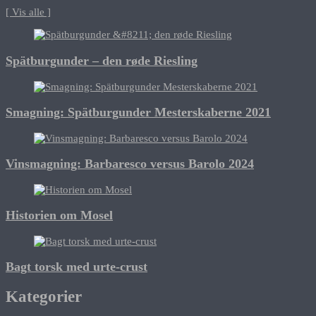
[ Vis alle ]
Spätburgunder – den røde Riesling
Smagning: Spätburgunder Mesterskaberne 2021
Vinsmagning: Barbaresco versus Barolo 2024
Historien om Mosel
Bagt torsk med urte-crust
Kategorier