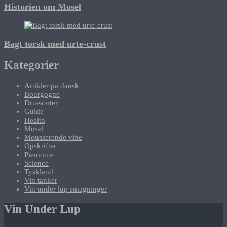
Historien om Mosel
Bagt torsk med urte-crust
Kategorier
Artikler på dansk
Bourgogne
Druesorter
Guide
Health
Mosel
Mousserende vine
Opskrifter
Piemonte
Science
Tyskland
Vin tanker
Vin under lup smagninger
Vin Under Lup