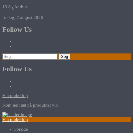
13.8
Aarhus
℃
fredag, 7 august 2026
Follow Us
Søg
efter:
Follow Us
Vin under lup
Kom helt tæt på produktet vin
Vin under lup
Forside