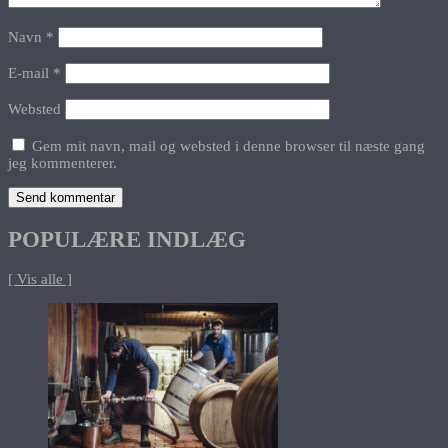
Navn
*
E-mail
*
Websted
Gem mit navn, mail og websted i denne browser til næste gang
jeg kommenterer.
POPULÆRE INDLÆG
[ Vis alle ]