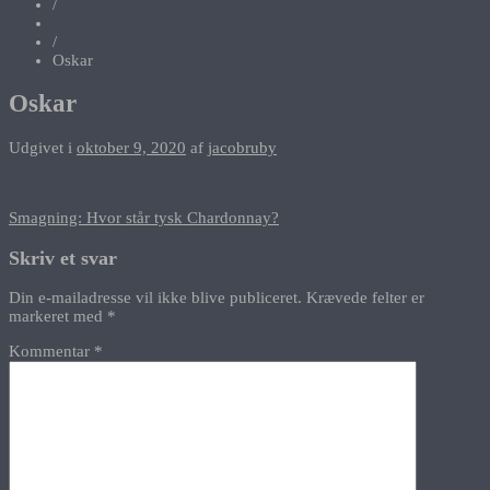
/
/
Oskar
Oskar
Udgivet i
oktober 9, 2020
af
jacobruby
Indlægsnavigation
Smagning: Hvor står tysk Chardonnay?
Skriv et svar
Din e-mailadresse vil ikke blive publiceret.
Krævede felter er
markeret med
*
Kommentar
*