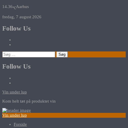
14.36
Aarhus
℃
fredag, 7 august 2026
Follow Us
Søg
efter:
Follow Us
Vin under lup
Kom helt tæt på produktet vin
Vin under lup
Forside