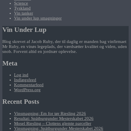
Science
Tyskland
Vin tanker
Vin under lup smagninger
Vin Under Lup
Blog skrevet af Jacob Ruby, der til daglig er manden bag vinfirmaet
Mr Ruby, en vinøs legeplads, der værdsætter kvalitet og viden, uden
snob. Forvent altid en jordnær oplevelse.
Meta
Log ind
Indlægsfeed
Kommentarfeed
WordPress.org
Recent Posts
Vinsmagning: Em for tør Riesling 2026
Resultat: Spätburgunder Mesterskabet 2026
Mosel Riesling – Clottens glemte parceller
Vinsmagning: Spätburgunder Mesterskabet 2026