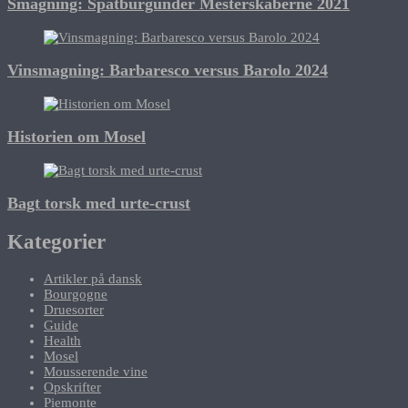
Smagning: Spätburgunder Mesterskaberne 2021
Vinsmagning: Barbaresco versus Barolo 2024
Historien om Mosel
Bagt torsk med urte-crust
Kategorier
Artikler på dansk
Bourgogne
Druesorter
Guide
Health
Mosel
Mousserende vine
Opskrifter
Piemonte