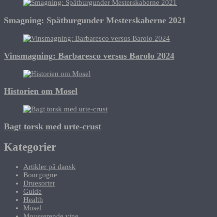
Smagning: Spätburgunder Mesterskaberne 2021
Vinsmagning: Barbaresco versus Barolo 2024
Historien om Mosel
Bagt torsk med urte-crust
Kategorier
Artikler på dansk
Bourgogne
Druesorter
Guide
Health
Mosel
Mousserende vine