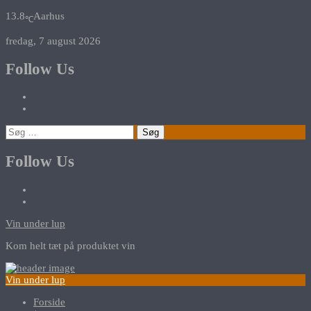
13.8
Aarhus
℃
fredag, 7 august 2026
Follow Us
Søg
efter:
Follow Us
Vin under lup
Kom helt tæt på produktet vin
Vin under lup
Forside