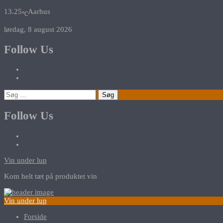
13.25
Aarhus
℃
lørdag, 8 august 2026
Follow Us
Søg
efter:
Follow Us
Vin under lup
Kom helt tæt på produktet vin
Vin under lup
Forside