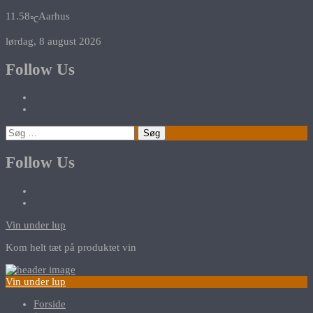
11.58
Aarhus
℃
lørdag, 8 august 2026
Follow Us
Søg
efter:
Follow Us
Vin under lup
Kom helt tæt på produktet vin
Vin under lup
Forside