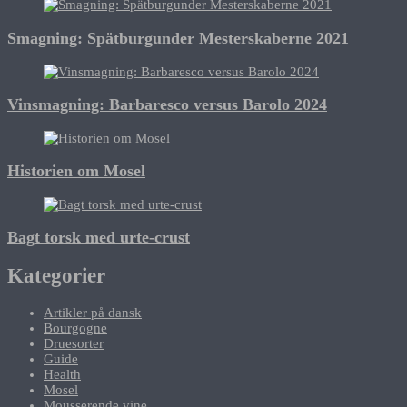
Smagning: Spätburgunder Mesterskaberne 2021
Vinsmagning: Barbaresco versus Barolo 2024
Historien om Mosel
Bagt torsk med urte-crust
Kategorier
Artikler på dansk
Bourgogne
Druesorter
Guide
Health
Mosel
Mousserende vine