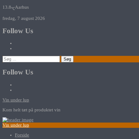
13.8
Aarhus
℃
fredag, 7 august 2026
Follow Us
Søg
efter:
Follow Us
Vin under lup
Kom helt tæt på produktet vin
Vin under lup
Forside