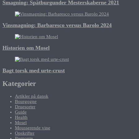
Smagning: Spätburgunder Mesterskaberne 2021
Vinsmagning: Barbaresco versus Barolo 2024
Historien om Mosel
Bagt torsk med urte-crust
Kategorier
Artikler på dansk
Bourgogne
Druesorter
Guide
Health
Mosel
Mousserende vine
Opskrifter
Piemonte