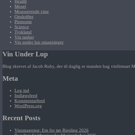
Health
Mosel
Mousserende vine
Opskrifter
Piemonte
Science
Tyskland
Vin tanker
Vin under lup smagninger
Vin Under Lup
Blog skrevet af Jacob Ruby, der til daglig er manden bag vinfirmaet M
Meta
Log ind
Indlægsfeed
Kommentarfeed
WordPress.org
Recent Posts
Vinsmagning: Em for tør Riesling 2026