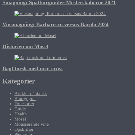
Smagning: Spätburgunder Mesterskaberne 2021
Vinsmagning: Barbaresco versus Barolo 2024
Historien om Mosel
Bagt torsk med urte-crust
Kategorier
Artikler på dansk
Bourgogne
Druesorter
Guide
Health
Mosel
Mousserende vine
Opskrifter
Piemonte