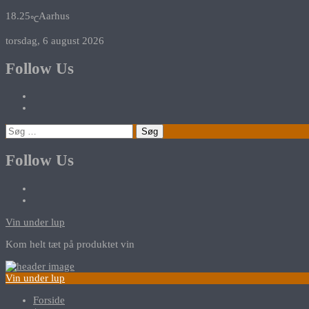
18.25
Aarhus
℃
torsdag, 6 august 2026
Follow Us
Søg
efter:
Follow Us
Vin under lup
Kom helt tæt på produktet vin
Vin under lup
Forside