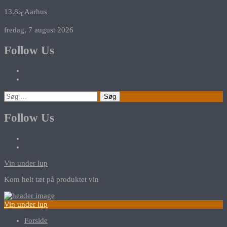
13.8
Aarhus
℃
fredag, 7 august 2026
Follow Us
Søg
efter:
Follow Us
Vin under lup
Kom helt tæt på produktet vin
Vin under lup
Forside