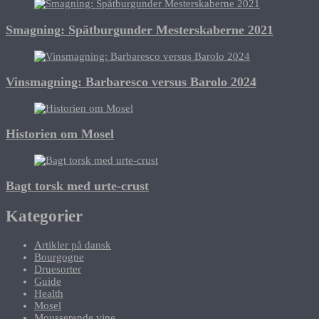
Smagning: Spätburgunder Mesterskaberne 2021
Vinsmagning: Barbaresco versus Barolo 2024
Historien om Mosel
Bagt torsk med urte-crust
Kategorier
Artikler på dansk
Bourgogne
Druesorter
Guide
Health
Mosel
Mousserende vine