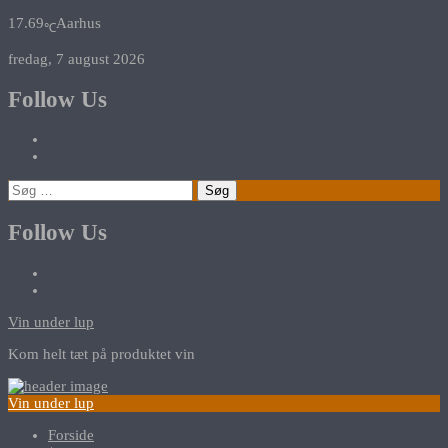
17.69
Aarhus
℃
fredag, 7 august 2026
Follow Us
Søg
efter:
Follow Us
Vin under lup
Kom helt tæt på produktet vin
Vin under lup
Forside