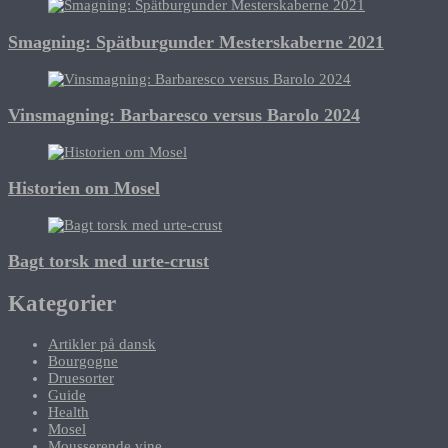
Smagning: Spätburgunder Mesterskaberne 2021
Vinsmagning: Barbaresco versus Barolo 2024
Historien om Mosel
Bagt torsk med urte-crust
Kategorier
Artikler på dansk
Bourgogne
Druesorter
Guide
Health
Mosel
Mousserende vine