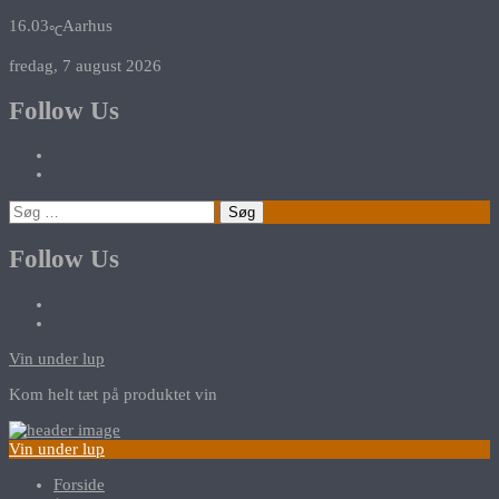
16.03
Aarhus
℃
fredag, 7 august 2026
Follow Us
Søg
efter:
Follow Us
Vin under lup
Kom helt tæt på produktet vin
Vin under lup
Forside