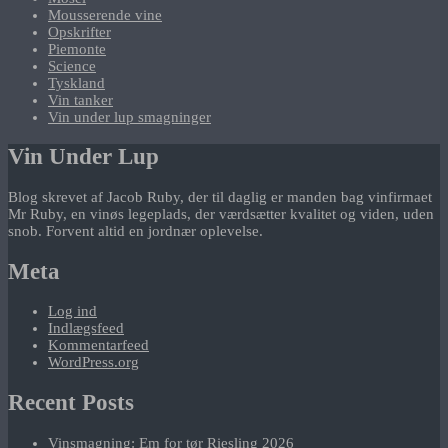
Mousserende vine
Opskrifter
Piemonte
Science
Tyskland
Vin tanker
Vin under lup smagninger
Vin Under Lup
Blog skrevet af Jacob Ruby, der til daglig er manden bag vinfirmaet
Mr Ruby, en vinøs legeplads, der værdsætter kvalitet og viden, uden
snob. Forvent altid en jordnær oplevelse.
Meta
Log ind
Indlægsfeed
Kommentarfeed
WordPress.org
Recent Posts
Vinsmagning: Em for tør Riesling 2026