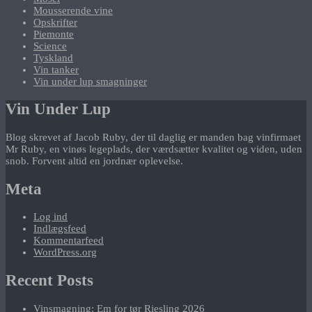
Mousserende vine
Opskrifter
Piemonte
Science
Tyskland
Vin tanker
Vin under lup smagninger
Vin Under Lup
Blog skrevet af Jacob Ruby, der til daglig er manden bag vinfirmaet
Mr Ruby, en vinøs legeplads, der værdsætter kvalitet og viden, uden
snob. Forvent altid en jordnær oplevelse.
Meta
Log ind
Indlægsfeed
Kommentarfeed
WordPress.org
Recent Posts
Vinsmagning: Em for tør Riesling 2026