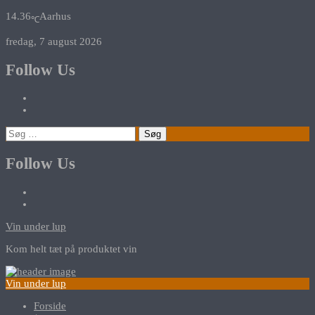
14.36
Aarhus
℃
fredag, 7 august 2026
Follow Us
Søg
efter:
Follow Us
Vin under lup
Kom helt tæt på produktet vin
Vin under lup
Forside