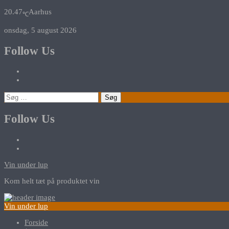
20.47
Aarhus
℃
onsdag, 5 august 2026
Follow Us
Søg
efter:
Follow Us
Vin under lup
Kom helt tæt på produktet vin
Vin under lup
Forside