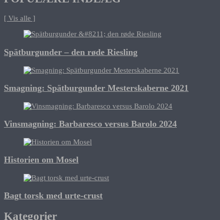
[ Vis alle ]
Spätburgunder – den røde Riesling
Smagning: Spätburgunder Mesterskaberne 2021
Vinsmagning: Barbaresco versus Barolo 2024
Historien om Mosel
Bagt torsk med urte-crust
Kategorier