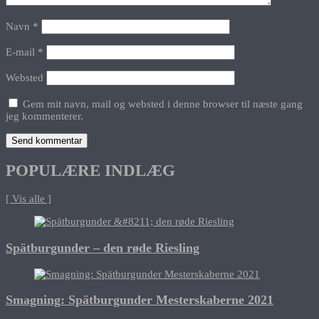
Navn
*
E-mail
*
Websted
Gem mit navn, mail og websted i denne browser til næste gang
jeg kommenterer.
POPULÆRE INDLÆG
[ Vis alle ]
Spätburgunder – den røde Riesling
Smagning: Spätburgunder Mesterskaberne 2021