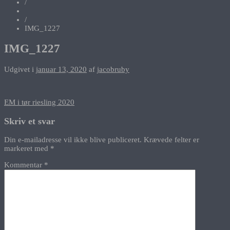
/
/
IMG_1227
IMG_1227
Udgivet i
januar 13, 2020
af
jacobruby
Indlægsnavigation
EM i tør riesling 2020
Skriv et svar
Din e-mailadresse vil ikke blive publiceret.
Krævede felter er
markeret med
*
Kommentar
*