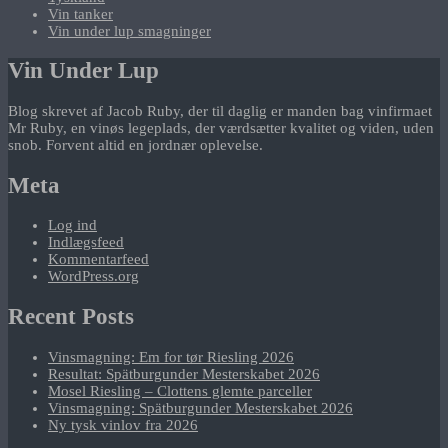
Vin tanker
Vin under lup smagninger
Vin Under Lup
Blog skrevet af Jacob Ruby, der til daglig er manden bag vinfirmaet
Mr Ruby, en vinøs legeplads, der værdsætter kvalitet og viden, uden
snob. Forvent altid en jordnær oplevelse.
Meta
Log ind
Indlægsfeed
Kommentarfeed
WordPress.org
Recent Posts
Vinsmagning: Em for tør Riesling 2026
Resultat: Spätburgunder Mesterskabet 2026
Mosel Riesling – Clottens glemte parceller
Vinsmagning: Spätburgunder Mesterskabet 2026
Ny tysk vinlov fra 2026