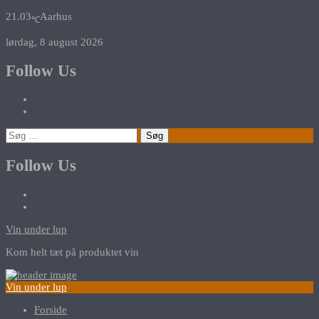
21.03
Aarhus
℃
lørdag, 8 august 2026
Follow Us
Søg
efter:
Follow Us
Vin under lup
Kom helt tæt på produktet vin
Vin under lup
Forside