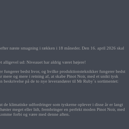
t efter næste smagning i rækken i 18 måneder. Den 16. april 2026 skal
t alligevel ud: Niveauet har aldrig været højere!
er fungerer bedst hvor, og hvilke produktionsteknikker fungerer bedst
r mere og mere i retning af, at skabe Pinot Noir, med et unikt tysk
 beskrivelse på de to nye leverandører til Mr Ruby´s sortimentet:
 at de klimatiske udfordringer som tyskerne oplever i disse år er langt
øster meget eller lidt, frembringer en perfekt moden Pinot Noir, med
du komme forbi og være med denne aften.