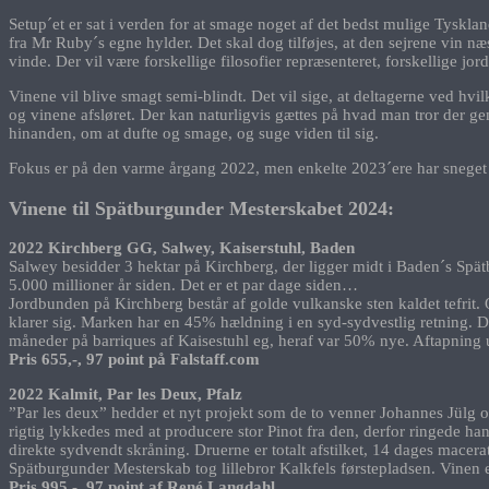
Setup´et er sat i verden for at smage noget af det bedst mulige Tysklan
fra Mr Ruby´s egne hylder. Det skal dog tilføjes, at den sejrene vin n
vinde. Der vil være forskellige filosofier repræsenteret, forskellige jo
Vinene vil blive smagt semi-blindt. Det vil sige, at deltagerne ved hv
og vinene afsløret. Der kan naturligvis gættes på hvad man tror der 
hinanden, om at dufte og smage, og suge viden til sig.
Fokus er på den varme årgang 2022, men enkelte 2023´ere har sneget 
Vinene til Spätburgunder Mesterskabet 2024:
2022 Kirchberg GG, Salwey, Kaiserstuhl, Baden
Salwey besidder 3 hektar på Kirchberg, der ligger midt i Baden´s Spätb
5.000 millioner år siden. Det er et par dage siden…
Jordbunden på Kirchberg består af golde vulkanske sten kaldet tefrit.
klarer sig. Marken har en 45% hældning i en syd-sydvestlig retning. D
måneder på barriques af Kaisestuhl eg, heraf var 50% nye. Aftapning u
Pris 655,-, 97 point på Falstaff.com
2022 Kalmit, Par les Deux, Pfalz
”Par les deux” hedder et nyt projekt som de to venner Johannes Jülg o
rigtig lykkedes med at producere stor Pinot fra den, derfor ringede ha
direkte sydvendt skråning. Druerne er totalt afstilket, 14 dages macera
Spätburgunder Mesterskab tog lillebror Kalkfels førstepladsen. Vinen
Pris 995,-
,
97 point af René Langdahl