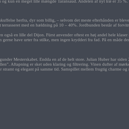
u og kun en meget lille mængde Taransaud. Andelen af ​​nyt træ er 35 %. 
skuffelse herfra, dyr som billig, – selvom det meste efterhånden er bleve
t terrasseret med en hældning på 10 – 40%. Jordbunden består af forvit
men også en lille del Dijon. Fürst anvender oftest en høj andel hele kla
gerne have urter fra stilke, men ingen krydderi fra fad. På en måde de
under Mesterskabet. Endda en af de helt store. Julian Huber har siden 20
len”. Aftapning er sket uden klaring og filtrering. Vinen dufter af mørk
et er stramt og elegant på samme tid. Samspillet mellem frugtig charme 