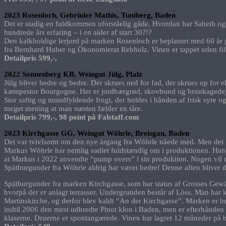
2023 Rosenloch, Gebrüder Mathis, Tuniberg, Baden
Det er stadig en fuldkommen uforståelig gåde. Hvordan har Sabeth og Se
hundrede års erfaring – i en alder af start 30?!?
Den kalkholdige lerjord på marken Rosenloch er beplantet med 60 år g
fra Bernhard Huber og Ökonomierat Rebholz. Vinen er tappet uden filt
Detailpris 599,-,
2022 Sonnenberg KB, Weingut Jülg, Pfalz
Jülg bliver bedre og bedre. Der skrues ned for fad, der skrues op for 
kæmpestor Bourgogne. Her er jordbærgrød, skovbund og brunkaged
Stor saftig og mundfyldende frugt, der holdes i hånden af frisk syre og 
meget mening at man næsten fælder en tåre.
Detailpris 799,-, 98 point på Falstaff.com
2023 Kirchgasse GG, Weingut Wöhrle, Breisgau, Baden
Det var tvivlsomt om den nye årgang fra Wöhrle nåede med. Men det 
Markus Wöhrle har nemlig sadlet fuldstændig om i produktionen. Han s
at Markus i 2022 anvendte “pump overs” i sin produktion. Nogen vil nu s
Spätburgunder fra Wöhrle aldrig har været bedre! Denne aften bliver de
Spätburgunder fra marken Kirchgasse, som har status af Grosses Gew
hvorpå der er anlagt terrasser. Undergrunden består af Löss. Man har k
Martinskirche, og derfor blev kaldt “An der Kirchgasse”. Marken er b
indtil 2006 den mest udbredte Pinot klon i Baden, men er efterhånden b
klaserne. Druerne er spontangærede. Vinen har lagret 12 måneder på 