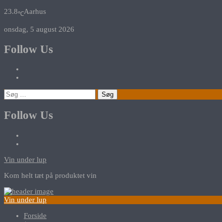
23.8
Aarhus
℃
onsdag, 5 august 2026
Follow Us
Søg
efter:
Follow Us
Vin under lup
Kom helt tæt på produktet vin
Vin under lup
Forside