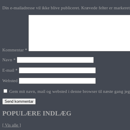
Din e-mailadresse vil ikke blive publiceret.
Krævede felter er marker
Kommentar
*
Navn
*
E-mail
*
Websted
Gem mit navn, mail og websted i denne browser til næste gang je
POPULÆRE INDLÆG
[ Vis alle ]