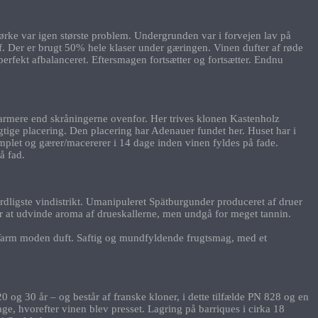
rke var igen største problem. Undergrunden var i forvejen lav på
f. Der er brugt 50% hele klaser under gæringen. Vinen dufter af røde
erfekt afbalanceret. Eftersmagen fortsætter og fortsætter. Endnu
rmere end skråningerne ovenfor. Her trives klonen Kastenholz
gtige placering. Den placering har Adenauer fundet her. Huset har i
plet og gærer/macererer i 14 dage inden vinen fyldes på fade.
å fad.
rdligste vindistrikt. Umanipuleret Spätburgunder produceret af druer
r at udvinde aroma af drueskallerne, men undgå for meget tannin.
. Varm moden duft. Saftig og mundfyldende frugtsmag, med et
og 30 år – og består af franske kloner, i dette tilfælde PN 828 og en
, hvorefter vinen blev presset. Lagring på barriques i cirka 18