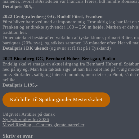
måneder, hvoraf størstedelen var Francois Frères, lidt mindre Roussea
Detailpris 595,-
2022 Centgrafenberg GG, Rudolf Fürst
,
Franken
Fürst bliver bare ved med at imponere mig. Tror aldrig jeg har fået en 
Franken og er direkte sydvendt i 160 – 250 m højde. Marken er delvis
tradition her.
Druematerialet består af en variation af tyske kloner, primært Ritter, 
barriques (20% nye), og stikkes sammen 18 måneder efter. Her vil man 
Detailpris i DK ukendt
(og svær at få fat på i Tyskland)
2023 Binenberg GG, Bernhard Huber
,
Breisgau, Baden
Endelig skal vi smage en aktuel årgang fra Bernhard Huber til Spätburg
ned på ny eg. Man kan faktisk sige, at han har købt ind på “Jülg model
note. Storladen, saftig og intens i munden, men det er jo Pinot, så d
nellike.
Detailpris 1.195,-
Køb billet til Spätburgunder Mesterskabet
Udgivet i
Artikler på dansk
Indlægsnavigation
Ny tysk vinlov fra 2026
Mosel Riesling – Clottens glemte parceller
Skriv et svar