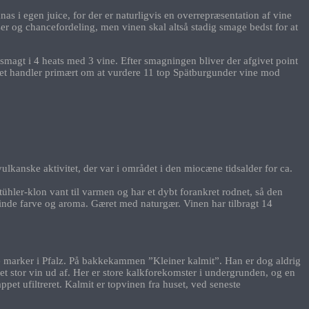
as i egen juice, for der er naturligvis en overrepræsentation af vine
er og chancefordeling, men vinen skal altså stadig smage bedst for at
 smagt i 4 heats med 3 vine. Efter smagningen bliver der afgivet point
 Det handler primært om at vurdere 11 top Spätburgunder vine mod
lkanske aktivitet, der var i området i den miocæne tidsalder for ca.
ühler-klon vant til varmen og har et dybt forankret rodnet, så den
vinde farve og aroma. Gæret med naturgær. Vinen har tilbragt 14
ste marker i Pfalz. På bakkekammen ”Kleiner kalmit”. Han er dog aldrig
et stor vin ud af. Her er store kalkforekomster i undergrunden, og en
pet ufiltreret. Kalmit er topvinen fra huset, ved seneste