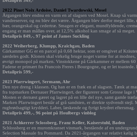
Detailpris 549,-
2022 Pinot Noix Ardoise, Daniel Twardowski, Mosel
Årgangen blev endnu en varm en af slagsen ved Mosel. Knap så varmt 
vandreserver, og nu blev det værre. Årgangen blev derfor meget lille,
bær, orangeskal og cedertræ. Smagen er elegant, mundfyldende, cremet, 
engang er man målløs over, at 12,5% alkohol kan smage af så meget.
Detailpris 849,-, 97 point af James Suckling
2022 Weiherberg, Klumpp, Kraichgau, Baden
Gärkammer GG er en parcel på 0,68 hektar, som er omgivet af Kräute
særdeles godt. Klonen skal virkelig bruge noget varme for at modnes, 
øvrigt monopol på marken. Vinstokkene på Gärkammer er mellem 60 og 
Fadene er primært fra Francois Freres i Bourgogne, og er let toastede
Detailpris 599,-
2023 Pfarrwingert, Sermann, Ahr
Den nye dreng i klassen. Og han er en fræk en af slagsen. Tænk at man
fra topmarken Dernauer Pfarrwingert, der figurerer som Grosse lage 
Mosten er dernæst gæret og lagret på en lille del nye, samt gamle træf
Marken Pfarrwingert består af grå sandsten, er direkte sydvendt stej
rugbrødsagtigt krydderi. Laber, læskende og fyrigt krydret eftersmag.
Detailpris 499,-, 96 point på Houlbergs vinblog
2021 Achkerrer Sclossberg, Franz Keller, Kaiserstuhl, Baden
Schlossberg er en muromkranset vinmark, bestående af en undergrund af
Selection Massale fra Pommard. Da 2021-årgangen var relativt kølig b