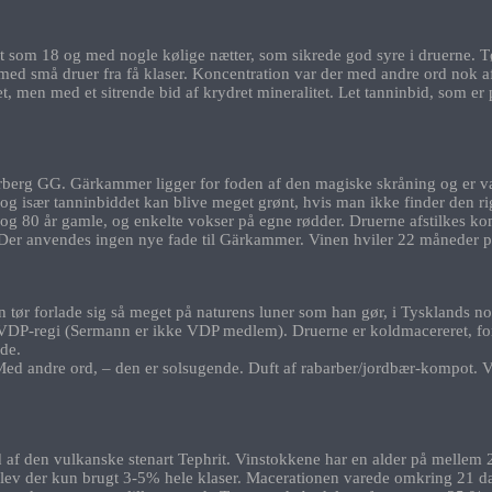
som 18 og med nogle kølige nætter, som sikrede god syre i druerne. Tø
 med små druer fra få klaser. Koncentration var der med andre ord nok a
men med et sitrende bid af krydret mineralitet. Let tanninbid, som er p
rberg GG. Gärkammer ligger for foden af den magiske skråning og er va
og især tanninbiddet kan blive meget grønt, hvis man ikke finder den ri
80 år gamle, og enkelte vokser på egne rødder. Druerne afstilkes kom
. Der anvendes ingen nye fade til Gärkammer. Vinen hviler 22 måneder p
 tør forlade sig så meget på naturens luner som han gør, i Tysklands no
i VDP-regi (Sermann er ikke VDP medlem). Druerne er koldmacereret, fo
ade.
l. Med andre ord, – den er solsugende. Duft af rabarber/jordbær-kompot
 den vulkanske stenart Tephrit. Vinstokkene har en alder på mellem 20 
lev der kun brugt 3-5% hele klaser. Macerationen varede omkring 21 dage