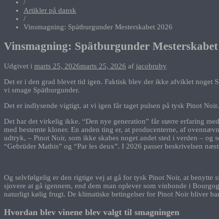
/
Artikler på dansk
/
Vinsmagning: Spätburgunder Mesterskabet 2026
Vinsmagning: Spätburgunder Mesterskabet
Udgivet i
marts 25, 2026
marts 25, 2026
af
jacobruby
Det er i den grad blevet tid igen. Faktisk blev der ikke afviklet noge
vi smage Spätburgunder.
Det er indlysende vigtigt, at vi igen får taget pulsen på tysk Pinot No
Det har det virkelig ikke. “Den nye generation” får større erfaring m
med bestemte kloner. En anden ting er, at producenterne, af ovennævnte
udtryk, – Pinot Noir, som ikke skabes noget andet sted i verden – og 
“Gebrüder Mathis” og “Par les deux”. I 2026 passer beskrivelsen næs
Og selvfølgelig er den rigtige vej at gå for tysk Pinot Noir, at benytte
sjovere at gå igennem, end dem man oplever som vinbonde i Bourgogne.
naturligt kølig frugt. De klimatiske betingelser for Pinot Noir bliver
Hvordan blev vinene blev valgt til smagningen