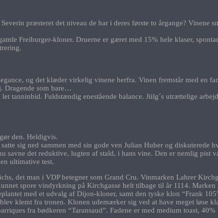
verin præsteret det niveau de har i deres første to årgange? Vinene smag
amle Freiburger-kloner. Druerne er gæret med 15% hele klaser, spontang
rering.
elegance, og det klæder virkelig vinene herfra. Vinen fremstår med en f
ej. Dragende som bare…
let tanninbid. Fuldstændig enestående balance. Jülg´s utrættelige arbejde
gør den. Heldigvis.
atte sig ned sammen med sin gode ven Julian Huber og diskuterede hvad 
avne det reduktive, lugten af stald, i hans vine. Den er nemlig pist væk
n ultimative test.
ächs, det man i VDP betegner som Grand Cru. Vinmarken Lahrer Kirchga
unnet spore vindyrkning på Kirchgasse helt tilbage til år 1114. Marken h
eplantet med et udvalg af Dijon-kloner, samt den tyske klon “Frank 10
lev klemt fra tronen. Klonen udemærker sig ved at have meget løse klaser
barriques fra bødkeren “Taransaud”. Fadene er med medium toast, 40% 