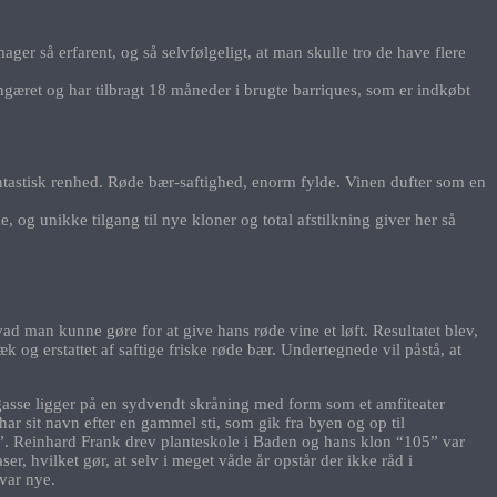
er så erfarent, og så selvfølgeligt, at man skulle tro de have flere
æret og har tilbragt 18 måneder i brugte barriques, som er indkøbt
antastisk renhed. Røde bær-saftighed, enorm fylde. Vinen dufter som en
, og unikke tilgang til nye kloner og total afstilkning giver her så
man kunne gøre for at give hans røde vine et løft. Resultatet blev,
 og erstattet af saftige friske røde bær. Undertegnede vil påstå, at
sse ligger på en sydvendt skråning med form som et amfiteater
ar sit navn efter en gammel sti, som gik fra byen og op til
5”. Reinhard Frank drev planteskole i Baden og hans klon “105” var
, hvilket gør, at selv i meget våde år opstår der ikke råd i
var nye.