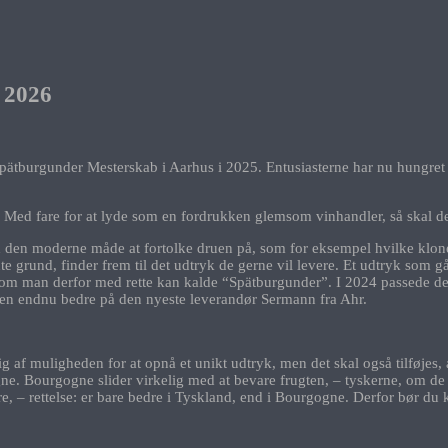
 2026
t Spätburgunder Mesterskab i Aarhus i 2025. Entusiasterne har nu hungre
ir. Med fare for at lyde som en fordrukken glemsom vinhandler, så skal de
ed den moderne måde at fortolke druen på, som for eksempel hvilke klon
 grund, finder frem til det udtryk de gerne vil levere. Et udtryk som gå
som man derfor med rette kan kalde “Spätburgunder”. I 2024 passede den
ten endnu bedre på den nyeste leverandør Sermann fra Ahr.
 sig af muligheden for at opnå et unikt udtryk, men det skal også tilføjes,
 Bourgogne slider virkelig med at bevare frugten, – tyskerne, om de h
 bare, – rettelse: er bare bedre i Tyskland, end i Bourgogne. Derfor bør 