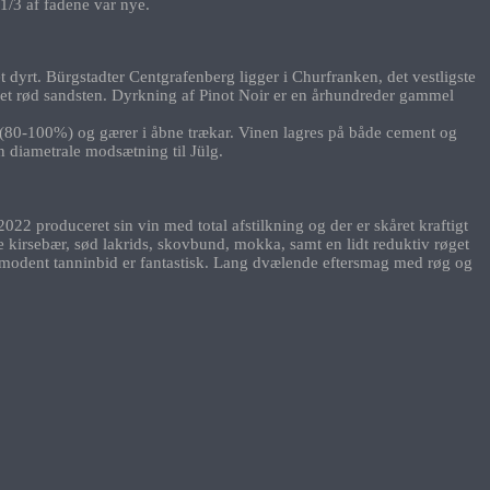
1/3 af fadene var nye.
t dyrt. Bürgstadter Centgrafenberg ligger i Churfranken, det vestligste
ret rød sandsten. Dyrkning af Pinot Noir er en århundreder gammel
ser (80-100%) og gærer i åbne trækar. Vinen lagres på både cement og
n diametrale modsætning til Jülg.
22 produceret sin vin med total afstilkning og der er skåret kraftigt
e kirsebær, sød lakrids, skovbund, mokka, samt en lidt reduktiv røget
og modent tanninbid er fantastisk. Lang dvælende eftersmag med røg og