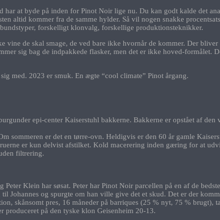
d har at byde på inden for Pinot Noir lige nu. Du kan godt kalde det anan
æsten altid kommer fra de samme hylder. Så vil nogen snakke procentsats
rdbundstyper, forskelligt klonvalg, forskellige produktionsteknikker.
ilke vine de skal smage, de ved bare ikke hvornår de kommer. Der bliver
gemmer sig bag de indpakkede flasker, men det er ikke hoved-formålet.
sig med. 2023 er smuk. En ægte “cool climate” Pinot årgang.
urgunder epi-center Kaiserstuhl bakkerne. Bakkerne er opstået af den vu
 Om sommeren er det en tørre-ovn. Heldigvis er den 60 år gamle Kaiserst
ruerne er kun delvist afstilket. Kold macerering inden gæring for at ud
den filtrering.
g Peter Klein har søsat. Peter har Pinot Noir parcellen på en af de bed
n til Johannes og spurgte om han ville give det et skud. Det er der komm
tion, skånsomt pres, 16 måneder på barriques (25 % nyt, 75 % brugt), tap
 er produceret på den tyske klon Geisenheim 20-13.