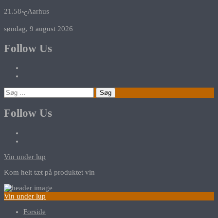
21.58
Aarhus
℃
søndag, 9 august 2026
Follow Us
Søg
efter:
Follow Us
Vin under lup
Kom helt tæt på produktet vin
Vin under lup
Forside