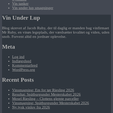
Vin tanker
Vin under lup smagninger
Vin Under Lup
Blog skrevet af Jacob Ruby, der til daglig er manden bag vinfirmaet
Mr Ruby, en vinøs legeplads, der værdsætter kvalitet og viden, uden
snob. Forvent altid en jordnær oplevelse.
Meta
Log ind
Indlægsfeed
Kommentarfeed
WordPress.org
Recent Posts
Vinsmagning: Em for tør Riesling 2026
Resultat: Spätburgunder Mesterskabet 2026
Mosel Riesling – Clottens glemte parceller
Vinsmagning: Spätburgunder Mesterskabet 2026
Ny tysk vinlov fra 2026