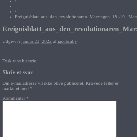
/
/
Ereignisblatt_aus_den_revolutionaren_Marztagen_18.-19._Mar
Ereignisblatt_aus_den_revolutionaren_Mar
Udgivet i
januar 23, 2022
af
jacobruby
Indlægsnavigation
Tysk vins historie
Skriv et svar
Din e-mailadresse vil ikke blive publiceret.
Krævede felter er
markeret med
*
Kommentar
*