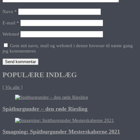
Navn
*
E-mail
*
Websted
Gem mit navn, mail og websted i denne browser til næste gang
jeg kommenterer.
POPULÆRE INDLÆG
[ Vis alle ]
Spätburgunder – den røde Riesling
Smagning: Spätburgunder Mesterskaberne 2021