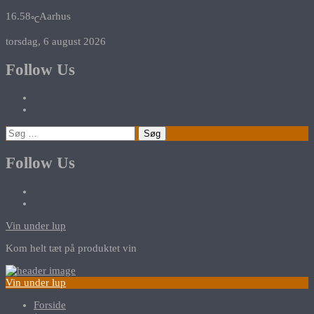
16.58
Aarhus
℃
torsdag, 6 august 2026
Follow Us
Søg
efter:
Follow Us
Vin under lup
Kom helt tæt på produktet vin
Vin under lup
Forside