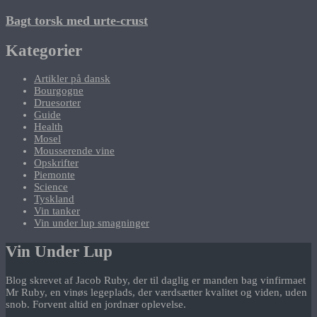
Bagt torsk med urte-crust
Kategorier
Artikler på dansk
Bourgogne
Druesorter
Guide
Health
Mosel
Mousserende vine
Opskrifter
Piemonte
Science
Tyskland
Vin tanker
Vin under lup smagninger
Vin Under Lup
Blog skrevet af Jacob Ruby, der til daglig er manden bag vinfirmaet
Mr Ruby, en vinøs legeplads, der værdsætter kvalitet og viden, uden
snob. Forvent altid en jordnær oplevelse.