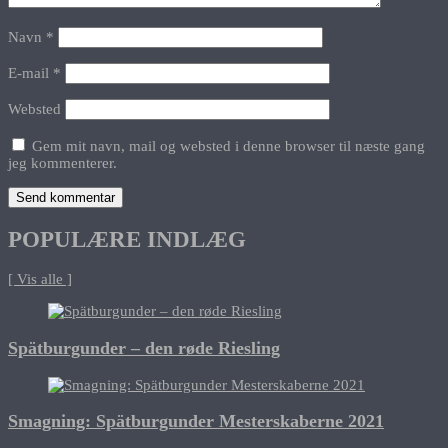
Navn
*
E-mail
*
Websted
Gem mit navn, mail og websted i denne browser til næste gang
jeg kommenterer.
POPULÆRE INDLÆG
[ Vis alle ]
Spätburgunder – den røde Riesling
Smagning: Spätburgunder Mesterskaberne 2021