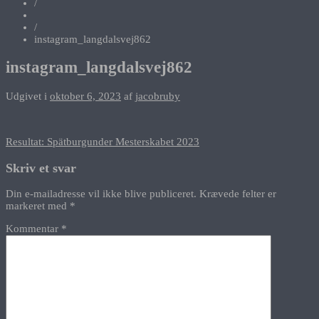
/
/
instagram_langdalsvej862
instagram_langdalsvej862
Udgivet i
oktober 6, 2023
af
jacobruby
Indlægsnavigation
Resultat: Spätburgunder Mesterskabet 2023
Skriv et svar
Din e-mailadresse vil ikke blive publiceret.
Krævede felter er
markeret med
*
Kommentar
*