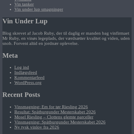
Vin tanker
Vin under lup smagninger
Vin Under Lup
Blog skrevet af Jacob Ruby, der til daglig er manden bag vinfirmaet
Mr Ruby, en vinøs legeplads, der værdsætter kvalitet og viden, uden
snob. Forvent altid en jordnær oplevelse.
Meta
Log ind
Indlægsfeed
Kommentarfeed
WordPress.org
Recent Posts
Vinsmagning: Em for tør Riesling 2026
Resultat: Spätburgunder Mesterskabet 2026
Mosel Riesling – Clottens glemte parceller
Vinsmagning: Spätburgunder Mesterskabet 2026
Ny tysk vinlov fra 2026