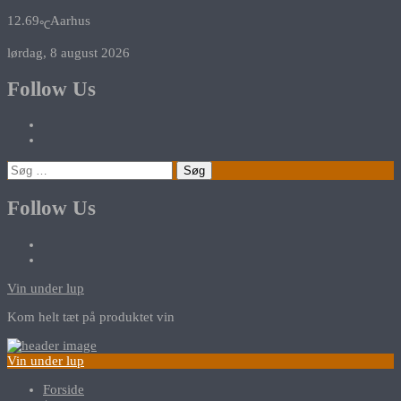
12.69
Aarhus
℃
lørdag, 8 august 2026
Follow Us
Søg
efter:
Follow Us
Vin under lup
Kom helt tæt på produktet vin
Vin under lup
Forside