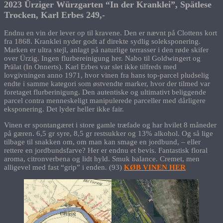
2023 Ürziger Würzgarten “In der Kranklei”, Spätlese
Trocken, Karl Erbes 249,-
Endnu en vin der lever op til kravene. Den er nævnt på Clottens kort
fra 1868. Kranklei nyder godt af direkte sydlig soleksponering.
Marken er ultra stejl, anlagt på naturlige terrasser i den røde skifer
over Ürzig. Ingen flurbereinigung her. Nabo til Goldwingert og
Prälat (In Onnerts). Karl Erbes var slet ikke tilfreds med
lovgivningen anno 1971, hvor vinen fra hans top-parcel pludselig
endte i samme kategori som østvendte marker, hvor der tilmed var
foretaget flurberinigung. Den autentiske og ultimativt beliggende
parcel contra menneskeligt manipulerede parceller med dårligere
eksponering. Det lyder heller ikke fair.
Vinen er spontangæret i store gamle træfade og har hvilet 8 måneder
på gæren. 6,5 gr syre, 8,5 gr restsukker og 13% alkohol. Og så lige
tilbage til snakken om, om man kan smage en jordbund, – eller
rettere en jordbundsfarve? Her er endnu et bevis. Fantastisk floral
aroma, citronverbena og lidt hyld. Smuk balance. Cremet, men
alligevel med fast “grip” i enden. (93)
KØB VINEN HER