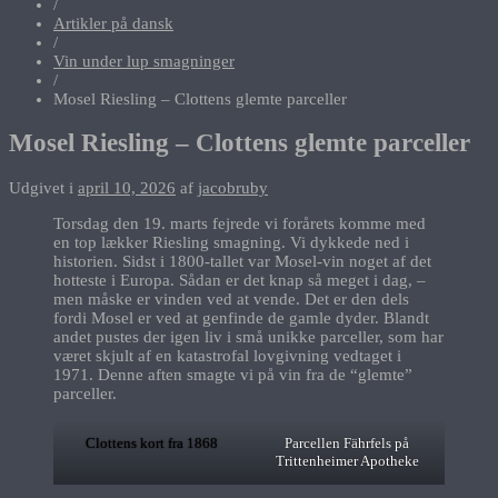
/
Artikler på dansk
/
Vin under lup smagninger
/
Mosel Riesling – Clottens glemte parceller
Mosel Riesling – Clottens glemte parceller
Udgivet i
april 10, 2026
af
jacobruby
Torsdag den 19. marts fejrede vi forårets komme med
en top lækker Riesling smagning. Vi dykkede ned i
historien. Sidst i 1800-tallet var Mosel-vin noget af det
hotteste i Europa. Sådan er det knap så meget i dag, –
men måske er vinden ved at vende. Det er den dels
fordi Mosel er ved at genfinde de gamle dyder. Blandt
andet pustes der igen liv i små unikke parceller, som har
været skjult af en katastrofal lovgivning vedtaget i
1971. Denne aften smagte vi på vin fra de “glemte”
parceller.
Clottens kort fra 1868
Parcellen Fährfels på
Trittenheimer Apotheke