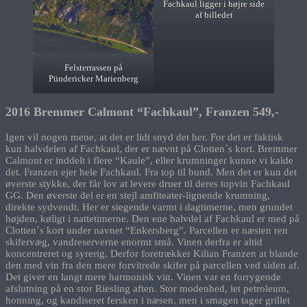
Fachkaul ligger i højre side
af billedet
Felsterrassen på
Pündericker Marienberg
2016 Bremmer Calmont “Fachkaul”, Franzen 549,-
Igen vil nogen mene, at det er lidt snyd det her. For det er faktisk
kun halvdelen af Fachkaul, der er nævnt på Clotten´s kort. Bremmer
Calmont er inddelt i flere “Kaule”, eller krumninger kunne vi kalde
det. Franzen ejer hele Fachkaul. Fra top til bund. Men det er kun det
øverste stykke, der får lov at levere druer til deres topvin Fachkaul
GG. Den øverste del er en stejl amfiteater-lignende krumning,
direkte sydvendt. Her er stegende varmt i dagtimerne, men grundet
højden, køligt i nattetimerne. Den ene halvdel af Fachkaul er med på
Clotten´s kort under navnet “Enkersberg”. Parcellen er næsten ren
skifervæg, vandreserverne enormt små. Vinen derfra er altid
koncentreret og syrerig. Derfor foretrækker Kilian Franzen at blande
den med vin fra den mere forvitrede skifer på parcellen ved siden af.
Det giver en langt mere harmonisk vin. Vinen var en forrygende
afslutning på en stor Riesling aften. Stor modenhed, let petroleum,
honning, og kandiseret fersken i næsen, men i smagen tager grillet