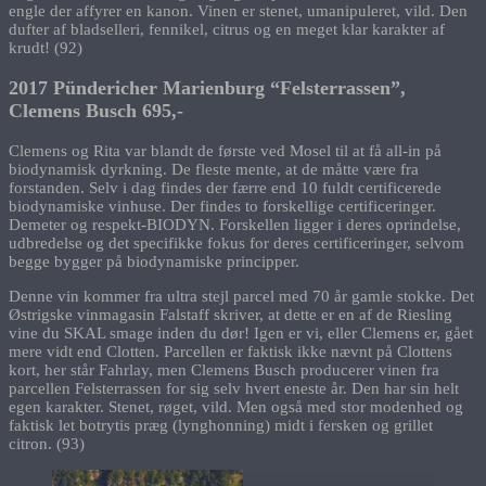
engle der affyrer en kanon. Vinen er stenet, umanipuleret, vild. Den
dufter af bladselleri, fennikel, citrus og en meget klar karakter af
krudt! (92)
2017 Pündericher Marienburg “Felsterrassen”,
Clemens Busch 695,-
Clemens og Rita var blandt de første ved Mosel til at få all-in på
biodynamisk dyrkning. De fleste mente, at de måtte være fra
forstanden. Selv i dag findes der færre end 10 fuldt certificerede
biodynamiske vinhuse. Der findes to forskellige certificeringer.
Demeter og respekt-BIODYN. Forskellen ligger i deres oprindelse,
udbredelse og det specifikke fokus for deres certificeringer, selvom
begge bygger på biodynamiske principper.
Denne vin kommer fra ultra stejl parcel med 70 år gamle stokke. Det
Østrigske vinmagasin Falstaff skriver, at dette er en af de Riesling
vine du SKAL smage inden du dør! Igen er vi, eller Clemens er, gået
mere vidt end Clotten. Parcellen er faktisk ikke nævnt på Clottens
kort, her står Fahrlay, men Clemens Busch producerer vinen fra
parcellen Felsterrassen for sig selv hvert eneste år. Den har sin helt
egen karakter. Stenet, røget, vild. Men også med stor modenhed og
faktisk let botrytis præg (lynghonning) midt i fersken og grillet
citron. (93)