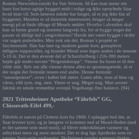
Roman Niewodniczanski fra Van Volxem. Så kan man mene om
hans fort knox-agtige byggeri midt i rolige og ikke opstyltede Saar
hvad man vil. Som læseren måske har fanget, så er jeg ikke fan af
byggeriet. Manden er så historisk interesseret, bruger så meget
energi på at finde tilbage til Mosels rødder. Hvorfor i alverden skal
han så hente granit og marmor langvejs fra, for at bygge noget der
passer så dårligt ind i omgivelserne? Havde det været bygget i skifer
var sagen anderledes. Men nok om det. Roman´s projekt er
fascinerende. Han har læst og studeret gamle kort, genoplivet
tidligere topparceller, og brandet Mosel som ingen anden i de seneste
5-10 år. Det er den øverste del af Scharzhofberg i 216-300 meters
højde går under navnet “Pergentsknopp”. Vinene fra huset er til den
vilde side. Selv om alle vinene denne aften er spontangærede, så er
der nogle der fremstår renere end andre. Denne fremstår
“umanipuleret”, oven i købet lidt sløret. Grønt æble, tons af lime og
citrus, vild syre, røg, sten. Vinen er ung. Meget ung. Man savner
faktisk en smule restsødme ovenpå Vogelsangs fine balance. (94)
2021 Trittenheimer Apotheke “Fährfels” GG,
Clüsserath-Eifel 499,-
Fährfels er nævnt på Clottens kort fra 1868. I oplægget hed det, at
Saar leverer syre, og jo længere vi kommer ned af Mosel-floden (ned
er det samme som mod nord), så bliver mikroklimaet varmere og
udtrykket mere og mere modent. Der er dog lige Apotheke som en
næsten Saar-agtig undtagelse. Skråningen vender nærmest direkte