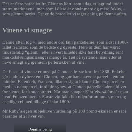
Der er flere parceller fra Clottens kort, som i dag er lagt ind under
større marknavne, men som i disse år opnår mere og mere fokus, –
som glemte perler. Det er de parceller vi tager et kig på denne aften.
Vinene vi smagte
Denne aften tog vi med andre ord fat i parcellerne, som sidst i 1900-
tallet fremstod som de bedste og dyreste. Flere af dem har været
fuldstændig “glemt”, eller i hvert tilfælde ikke haft betydning rent
markedsføringsmæssigt i mange år. Tæt på rystende, især efter at
have smagt sig igennem perlerækken af vine.
De fleste af vinene er med på Clottens første kort fra 1868. Enkelte
går endnu dybere end Clotten, og gør hans nævnte parcel – endnu
mindre. En enkelt, Franzen, tillader sig at blande Clotten parcellen
med en naboparcel, fordi de synes, at Clotten parcellen alene bliver
for stenet, for koncentreret. Når man smager Fährfels, så forstår man
hvad Franzen mener. Første vin faldt lidt udenfor nummer, men tog
os alligevel med tilbage til slut 1800.
Mr Ruby´s egen subjektive vurdering på 100 points-skalaen er sat i
parantes efter hver vin.
Domäne Serrig