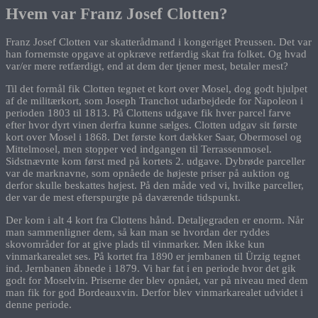
Hvem var Franz Josef Clotten?
Franz Josef Clotten var skatterådmand i kongeriget Preussen. Det var
han fornemste opgave at opkræve retfærdig skat fra folket. Og hvad
var/er mere retfærdigt, end at dem der tjener mest, betaler mest?
Til det formål fik Clotten tegnet et kort over Mosel, dog godt hjulpet
af de militærkort, som Joseph Tranchot udarbejdede for Napoleon i
perioden 1803 til 1813. På Clottens udgave fik hver parcel farve
efter hvor dyrt vinen derfra kunne sælges. Clotten udgav sit første
kort over Mosel i 1868. Det første kort dækker Saar, Obermosel og
Mittelmosel, men stopper ved indgangen til Terrassenmosel.
Sidstnævnte kom først med på kortets 2. udgave. Dybrøde parceller
var de marknavne, som opnåede de højeste priser på auktion og
derfor skulle beskattes højest. På den måde ved vi, hvilke parceller,
der var de mest efterspurgte på daværende tidspunkt.
Der kom i alt 4 kort fra Clottens hånd. Detaljegraden er enorm. Når
man sammenligner dem, så kan man se hvordan der ryddes
skovområder for at give plads til vinmarker. Men ikke kun
vinmarkarealet ses. På kortet fra 1890 er jernbanen til Ürzig tegnet
ind. Jernbanen åbnede i 1879. Vi har fat i en periode hvor det gik
godt for Moselvin. Priserne der blev opnået, var på niveau med dem
man fik for god Bordeauxvin. Derfor blev vinmarkarealet udvidet i
denne periode.