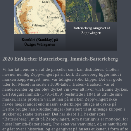
Batterieberg omgivet af
Zeppwingert
Kranklei (Kranklay) på
Ürziger Würzgarten
2020 Enkircher Batterieberg, Immich-Batterieberg
Vi har fat i endnu en af de parceller som kan diskuteres. Clotten
nævner nemlig Zeppwingert på sit kort. Batterieberg ligger midt i
marken Zeppwingert, men var tidligere solid klippe. Det var gode
tider for Moselvin sidste i 1800-tallet. Traben-Traabach var et
handelscenter og der blev dyrket vin over alt hvor vin kunne dyrkes.
Carl August Immich (1791-1859) besluttede i 1841 at udvide sine
marker. Hans problem var, at han på marken Zeppwingert ikke
havde meget andet end massiv skiferklippe tilbage at dyrke på.
Derfor brugte han krudtladninger (batterier) til at sprænge klippen i
stykker og skabe terrasser. Det har skabt 1,1 hektar store
“Batterieberg”, midt på Zeppwingert, som naturligvis er monopol for
huset Immich-Batterieberg. Projektet var vanvittigt, og er naturligvis
er gået over i historien, og er gengivet på husets etiketter, i form af to