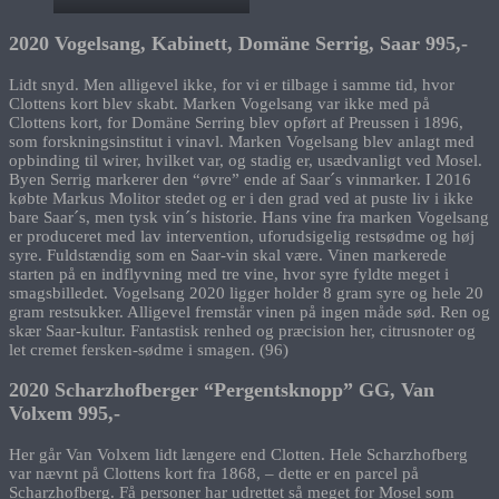
2020 Vogelsang, Kabinett, Domäne Serrig, Saar 995,-
Lidt snyd. Men alligevel ikke, for vi er tilbage i samme tid, hvor
Clottens kort blev skabt. Marken Vogelsang var ikke med på
Clottens kort, for Domäne Serring blev opført af Preussen i 1896,
som forskningsinstitut i vinavl. Marken Vogelsang blev anlagt med
opbinding til wirer, hvilket var, og stadig er, usædvanligt ved Mosel.
Byen Serrig markerer den “øvre” ende af Saar´s vinmarker. I 2016
købte Markus Molitor stedet og er i den grad ved at puste liv i ikke
bare Saar´s, men tysk vin´s historie. Hans vine fra marken Vogelsang
er produceret med lav intervention, uforudsigelig restsødme og høj
syre. Fuldstændig som en Saar-vin skal være. Vinen markerede
starten på en indflyvning med tre vine, hvor syre fyldte meget i
smagsbilledet. Vogelsang 2020 ligger holder 8 gram syre og hele 20
gram restsukker. Alligevel fremstår vinen på ingen måde sød. Ren og
skær Saar-kultur. Fantastisk renhed og præcision her, citrusnoter og
let cremet fersken-sødme i smagen. (96)
2020 Scharzhofberger “Pergentsknopp” GG, Van
Volxem 995,-
Her går Van Volxem lidt længere end Clotten. Hele Scharzhofberg
var nævnt på Clottens kort fra 1868, – dette er en parcel på
Scharzhofberg. Få personer har udrettet så meget for Mosel som