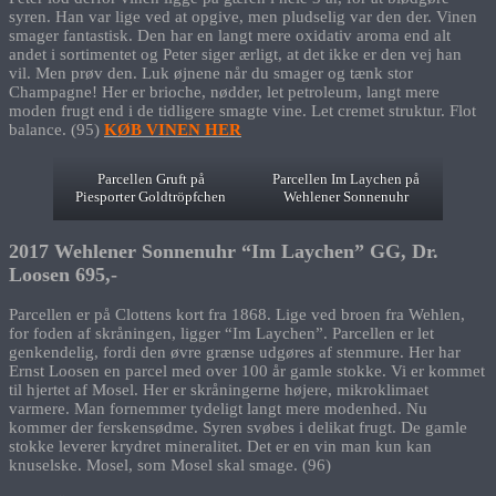
syren. Han var lige ved at opgive, men pludselig var den der. Vinen
smager fantastisk. Den har en langt mere oxidativ aroma end alt
andet i sortimentet og Peter siger ærligt, at det ikke er den vej han
vil. Men prøv den. Luk øjnene når du smager og tænk stor
Champagne! Her er brioche, nødder, let petroleum, langt mere
moden frugt end i de tidligere smagte vine. Let cremet struktur. Flot
balance. (95)
KØB VINEN HER
Parcellen Gruft på
Parcellen Im Laychen på
Piesporter Goldtröpfchen
Wehlener Sonnenuhr
2017 Wehlener Sonnenuhr “Im Laychen” GG, Dr.
Loosen 695,-
Parcellen er på Clottens kort fra 1868. Lige ved broen fra Wehlen,
for foden af skråningen, ligger “Im Laychen”. Parcellen er let
genkendelig, fordi den øvre grænse udgøres af stenmure. Her har
Ernst Loosen en parcel med over 100 år gamle stokke. Vi er kommet
til hjertet af Mosel. Her er skråningerne højere, mikroklimaet
varmere. Man fornemmer tydeligt langt mere modenhed. Nu
kommer der ferskensødme. Syren svøbes i delikat frugt. De gamle
stokke leverer krydret mineralitet. Det er en vin man kun kan
knuselske. Mosel, som Mosel skal smage. (96)