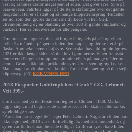
vest og rammes derfor meget sent af solen. Det giver syre. Syre på
Saar-niveau. Fährfels ligger på de stejle skråninger over det gamle
færgetårn. Her er så stejlt og så mange klippefremspring. Parcellen
ser ud, som den gjorde da romerne dyrkede vin her. Stejl,
ufremkommelig og en blanding af over 100 år gamle vinplanter og
buskads. Her er biodiversitet for alle pengene.
Druerne spontangæres, dels på brugte fade, dels på stål og vinen
hviler 24 måneder på gæren inden den tappes, og dernæst et år på
flaske. Apotheke leverer høj syre. Syren skal have tid og blødgøres.
2021 er ikke længe siden, så den hev i gummerne. Vinen fremstår
renere end Pergentsknopp, men minder ellers på mange måder om
denne. Grøn, stikkende, prikkende syre. Urter, sten og røg i næsen.
Man smager at vinplanterne knokler for at finde næring på den stejle
klippevæg. (93)
KØB VINEN HER
2018 Piesporter Goldtröpfchen “Gruft” GG, Lehnert-
Veit 399,-
Gruft var med på det første kort tegnet af Clotten i 1868. Marken
ligger stejlt, med begrænsede vandreserver. Her skabes altid ranke,
syreholdige vine.
“Parcellen har sit eget liv”, siger Peter Lehnert. Nogle år vil den bare
ikke lege med. 2018 var et fortræffeligt år, med stor modenhed, og
syren var fin hvis man høstede tidligt. I Gruft var syren bare bitter.
Peter lod derfor vinen ligge på gæren i hele 3 år, for at blødgøre