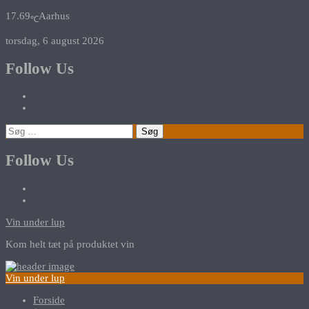
17.69
Aarhus
℃
torsdag, 6 august 2026
Follow Us
Søg
efter:
Follow Us
Vin under lup
Kom helt tæt på produktet vin
Vin under lup
Forside