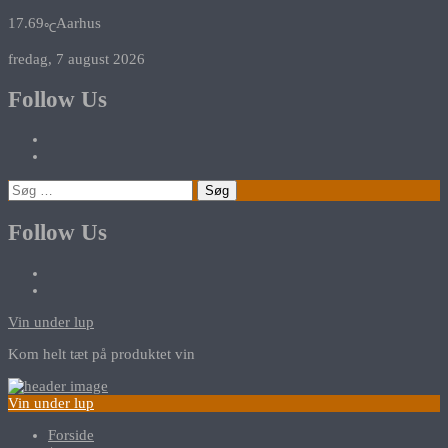
17.69
Aarhus
℃
fredag, 7 august 2026
Follow Us
Søg
efter:
Follow Us
Vin under lup
Kom helt tæt på produktet vin
Vin under lup
Forside