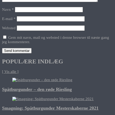
Navn
*
E-mail
*
Websted
Gem mit navn, mail og websted i denne browser til næste gang
jeg kommenterer.
POPULÆRE INDLÆG
[ Vis alle ]
Spätburgunder – den røde Riesling
Smagning: Spätburgunder Mesterskaberne 2021