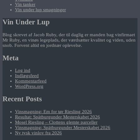
Vin tanker
Vin under lup smagninger
Vin Under Lup
Blog skrevet af Jacob Ruby, der til daglig er manden bag vinfirmaet
Mr Ruby, en vinøs legeplads, der værdsætter kvalitet og viden, uden
snob. Forvent altid en jordnær oplevelse.
Meta
Log ind
Indlægsfeed
Kommentarfeed
WordPress.org
Recent Posts
Vinsmagning: Em for tør Riesling 2026
Resultat: Spätburgunder Mesterskabet 2026
Mosel Riesling – Clottens glemte parceller
Vinsmagning: Spätburgunder Mesterskabet 2026
Ny tysk vinlov fra 2026